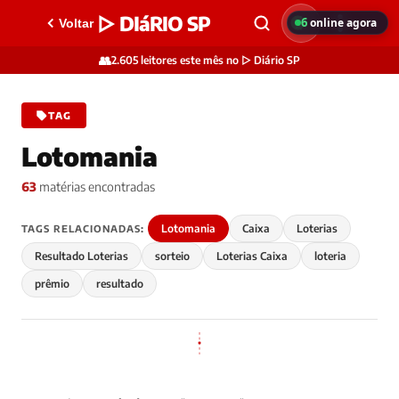
▷ DIáRIO SP
6
online agora
Voltar
👥
2.605 leitores este mês no ▷ Diário SP
TAG
Lotomania
63
matérias encontradas
Lotomania
Caixa
Loterias
TAGS RELACIONADAS:
Resultado Loterias
sorteio
Loterias Caixa
loteria
prêmio
resultado