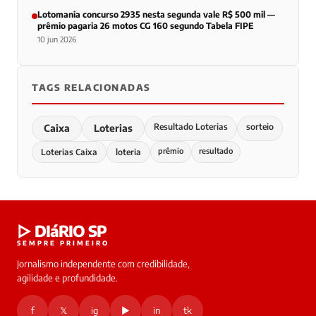
Lotomania concurso 2935 nesta segunda vale R$ 500 mil —
prêmio pagaria 26 motos CG 160 segundo Tabela FIPE
10 jun 2026
TAGS RELACIONADAS
Resultado Loterias
sorteio
Caixa
Loterias
prêmio
resultado
Loterias Caixa
loteria
▷ DIáRIO SP
SEMPRE PRIMEIRO
Jornalismo independente com credibilidade,
agilidade e profundidade.
f
𝕏
ig
▶
in
tk