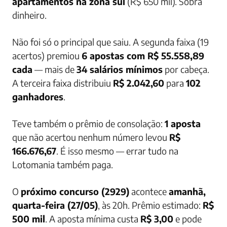
apartamentos na zona sul
(R$ 650 mil). Sobra
dinheiro.
Não foi só o principal que saiu. A segunda faixa (19
acertos) premiou
6 apostas com R$ 55.558,89
cada
— mais de
34 salários mínimos
por cabeça.
A terceira faixa distribuiu
R$ 2.042,60
para
102
ganhadores
.
Teve também o prêmio de consolação:
1 aposta
que não acertou nenhum número levou
R$
166.676,67
. É isso mesmo — errar tudo na
Lotomania também paga.
O
próximo concurso (2929)
acontece
amanhã,
quarta-feira (27/05)
, às 20h. Prêmio estimado:
R$
500 mil
. A aposta mínima custa
R$ 3,00
e pode