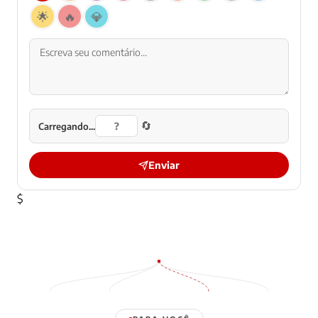
🌟
🔥
💎
🔄
Carregando...
Enviar
$