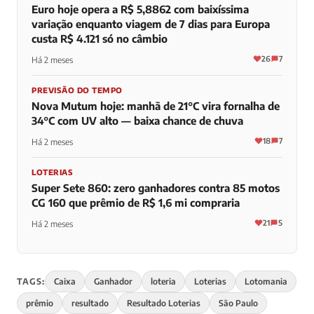
Euro hoje opera a R$ 5,8862 com baixíssima
variação enquanto viagem de 7 dias para Europa
custa R$ 4.121 só no câmbio
26
7
Há 2 meses
PREVISÃO DO TEMPO
Nova Mutum hoje: manhã de 21°C vira fornalha de
34°C com UV alto — baixa chance de chuva
18
7
Há 2 meses
LOTERIAS
Super Sete 860: zero ganhadores contra 85 motos
CG 160 que prêmio de R$ 1,6 mi compraria
21
5
Há 2 meses
TAGS:
Caixa
Ganhador
loteria
Loterias
Lotomania
prêmio
resultado
Resultado Loterias
São Paulo