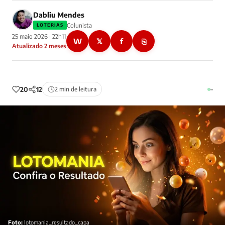
Dabliu Mendes
Colunista
LOTERIAS
25 maio 2026 · 22h11
W
𝕏
f
⎘
Atualizado 2 meses
20
12
2 min de leitura
–
Foto:
lotomania_resultado_capa