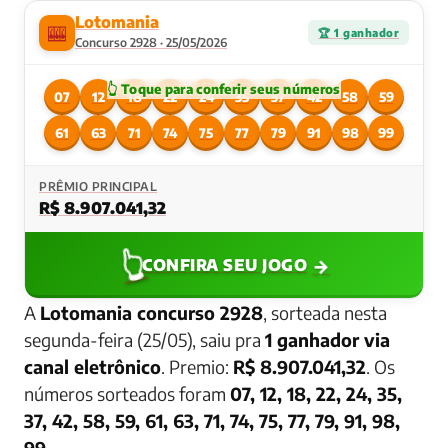
Lotomania
🎰
🏆 1 ganhador
Concurso 2928 · 25/05/2026
07
12
18
22
24
35
37
42
58
59
61
63
71
74
75
77
79
91
98
99
PRÊMIO PRINCIPAL
R$ 8.907.041,32
👆
→
CONFIRA SEU JOGO
A
Lotomania concurso 2928
, sorteada nesta
segunda-feira (25/05), saiu pra
1 ganhador via
canal eletrônico
. Premio:
R$ 8.907.041,32
. Os
números sorteados foram
07, 12, 18, 22, 24, 35,
37, 42, 58, 59, 61, 63, 71, 74, 75, 77, 79, 91, 98,
99
.