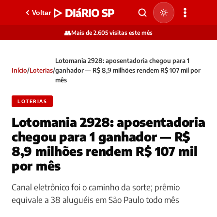
▷ DIáRIO SP
Voltar
👥
Mais de 2.605 visitas este mês
Lotomania 2928: aposentadoria chegou para 1
Início
/
Loterias
/
ganhador — R$ 8,9 milhões rendem R$ 107 mil por
mês
LOTERIAS
Lotomania 2928: aposentadoria
chegou para 1 ganhador — R$
8,9 milhões rendem R$ 107 mil
por mês
Canal eletrônico foi o caminho da sorte; prêmio
equivale a 38 aluguéis em São Paulo todo mês