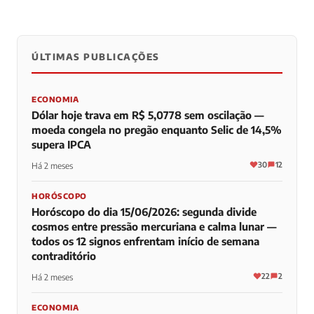
ÚLTIMAS PUBLICAÇÕES
0
0
0
ECONOMIA
Dólar hoje trava em R$ 5,0778 sem oscilação —
moeda congela no pregão enquanto Selic de 14,5%
supera IPCA
30
12
Há 2 meses
HORÓSCOPO
Horóscopo do dia 15/06/2026: segunda divide
cosmos entre pressão mercuriana e calma lunar —
todos os 12 signos enfrentam início de semana
contraditório
22
2
Há 2 meses
ECONOMIA