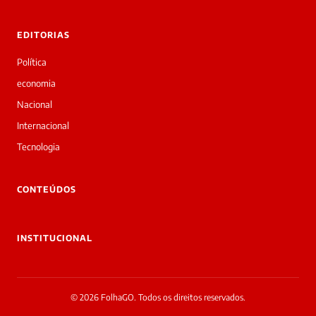
rivadas
tre você
 Laura.
EDITORIAS
Laura
Oi!
Política
👋
economia
Bom
dia!
Nacional
Sou
Internacional
a
Laura,
Tecnologia
daqui
do
▷
CONTEÚDOS
Diário
SP.
O
INSTITUCIONAL
jornalista
Dabliu
Mendes
acabou
© 2026 FolhaGO. Todos os direitos reservados.
de
cobrir