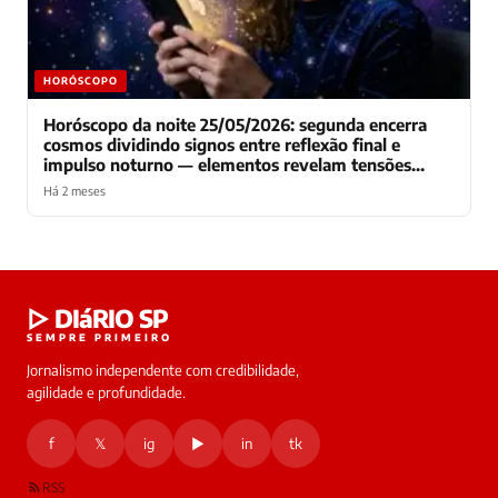
HORÓSCOPO
Horóscopo da noite 25/05/2026: segunda encerra
cosmos dividindo signos entre reflexão final e
impulso noturno — elementos revelam tensões
decisivas
Há 2 meses
Laura
▷ DIáRIO SP
online
SEMPRE PRIMEIRO
Jornalismo independente com credibilidade,
HOJE
agilidade e profundidade.
🔒 As
nsagens
f
𝕏
ig
▶
in
tk
desta
onversa
são
RSS