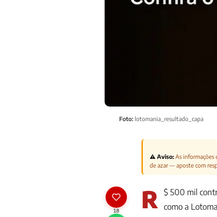
Foto:
lotomania_resultado_capa
⚠️ Aviso:
As informações d
de azar — aposte com res
R
$ 500 mil cont
como a Lotoma
18