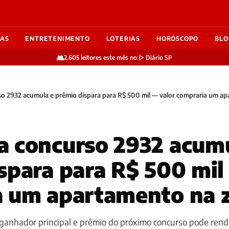
IAS
ENTRETENIMENTO
LOTERIAS
HORÓSCOPO
BLO
👥
2.605 leitores este mês no ▷ Diário SP
o 2932 acumula e prêmio dispara para R$ 500 mil — valor compraria um ap
 concurso 2932 acumu
spara para R$ 500 mil
 um apartamento na z
 ganhador principal e prêmio do próximo concurso pode rend