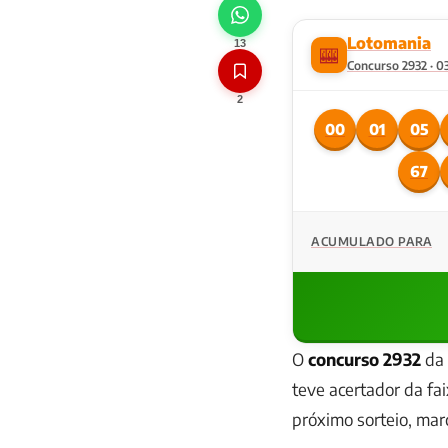
Lotomania
13
🎰
Concurso 2932 · 0
2
00
01
05
67
ACUMULADO PARA
O
concurso 2932
da 
teve acertador da fai
próximo sorteio, ma