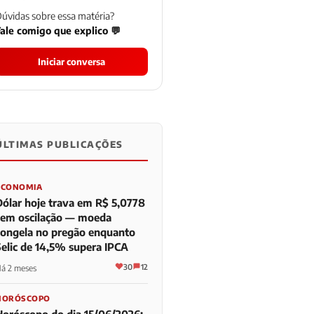
úvidas sobre essa matéria?
ale comigo que explico 💬
Iniciar conversa
ÚLTIMAS PUBLICAÇÕES
0
0
0
ECONOMIA
Dólar hoje trava em R$ 5,0778
sem oscilação — moeda
congela no pregão enquanto
Selic de 14,5% supera IPCA
30
12
á 2 meses
HORÓSCOPO
Horóscopo do dia 15/06/2026: