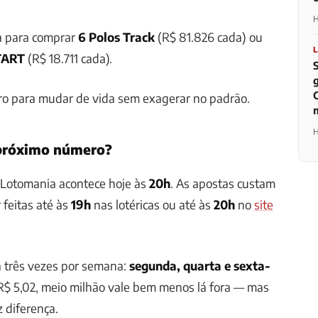
H
ia para comprar
6 Polos Track
(R$ 81.826 cada) ou
TART
(R$ 18.711 cada).
ro para mudar de vida sem exagerar no padrão.
H
próximo número?
Lotomania acontece hoje às
20h
. As apostas custam
feitas até às
19h
nas lotéricas ou até às
20h
no
site
a três vezes por semana:
segunda, quarta e sexta-
 R$ 5,02, meio milhão vale bem menos lá fora — mas
z diferença.