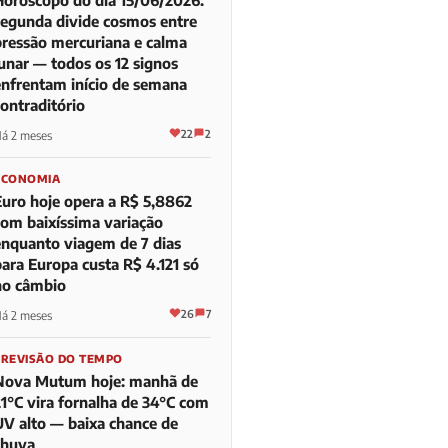
segunda divide cosmos entre
pressão mercuriana e calma
lunar — todos os 12 signos
enfrentam início de semana
contraditório
22
2
á 2 meses
ECONOMIA
Euro hoje opera a R$ 5,8862
com baixíssima variação
enquanto viagem de 7 dias
para Europa custa R$ 4.121 só
no câmbio
26
7
á 2 meses
PREVISÃO DO TEMPO
Nova Mutum hoje: manhã de
21°C vira fornalha de 34°C com
UV alto — baixa chance de
chuva