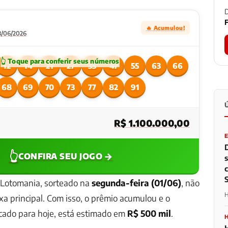
D
F
🔥 Acumulou!
3/06/2026
12
14
21
27
33
47
55
63
66
68
69
70
73
77
82
91
R$ 1.100.000,00
👆
→
CONFIRA SEU JOGO
Lotomania, sorteado na
segunda-feira (01/06)
, não
H
xa principal. Com isso, o prêmio acumulou e o
rcado para hoje, está estimado em
R$ 500 mil
.