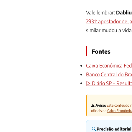
Vale lembrar:
Dabli
2931: apostador de J
similar mudou a vida
Fontes
Caixa Econômica Fede
Banco Central do Bras
▷ Diário SP – Result
⚠️ Aviso:
Este conteúdo nã
oficiais da
Caixa Econômic
🔍
Precisão editorial