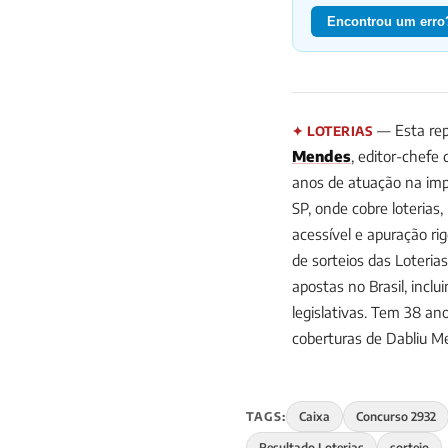
Encontrou um erro?
— Esta rep
✦ LOTERIAS
Mendes
, editor-chefe
anos de atuação na impr
SP, onde cobre loterias
acessível e apuração ri
de sorteios das Loteria
apostas no Brasil, incl
legislativas. Tem 38 
coberturas de Dabliu 
TAGS:
Caixa
Concurso 2932
Resultado Loterias
sorteio