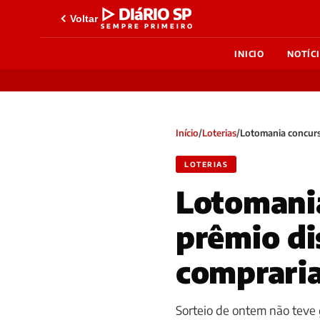
▷ DIáRIO SP
Voltar
SEMPRE PRIMEIRO
INICIO
NOTÍC
Início
/
Loterias
/
Lotomania concurs
LOTERIAS
Lotomania
prêmio di
compraria
Sorteio de ontem não teve