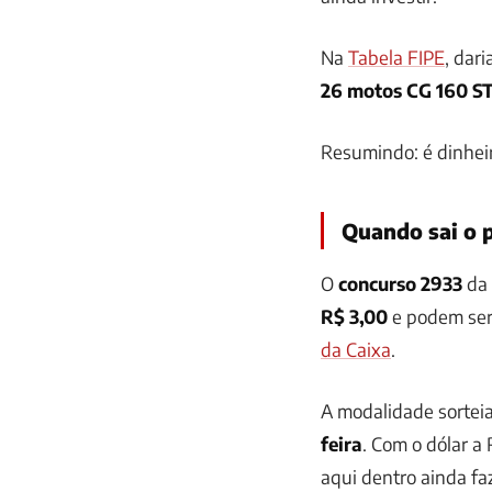
Na
Tabela FIPE
, dar
26 motos CG 160 S
Resumindo: é dinhei
Quando sai o 
O
concurso 2933
da 
R$ 3,00
e podem ser 
da Caixa
.
A modalidade sortei
feira
. Com o dólar a
aqui dentro ainda fa