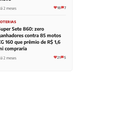
18
7
á 2 meses
LOTERIAS
Super Sete 860: zero
ganhadores contra 85 motos
CG 160 que prêmio de R$ 1,6
mi compraria
21
5
á 2 meses