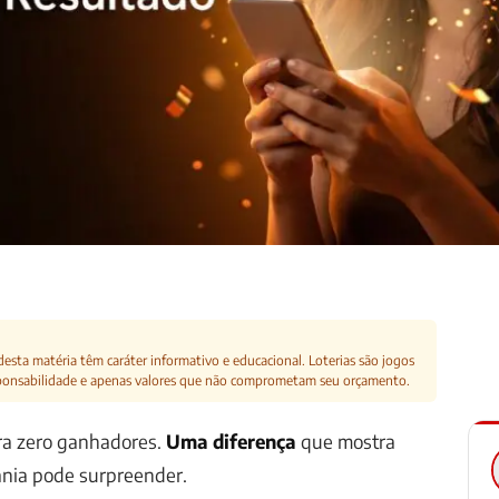
esta matéria têm caráter informativo e educacional. Loterias são jogos
ponsabilidade e apenas valores que não comprometam seu orçamento.
ra zero ganhadores.
Uma diferença
que mostra
nia pode surpreender.