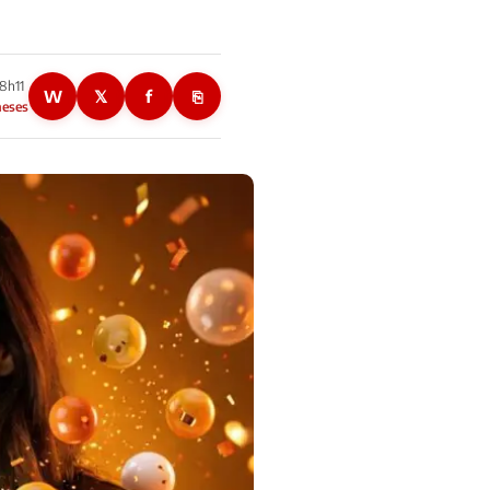
08h11
W
𝕏
f
⎘
meses