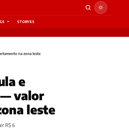
GS
STORYES
artamento na zona leste
la e
 — valor
ona leste
er R$ 6