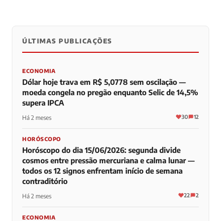
ÚLTIMAS PUBLICAÇÕES
0
0
0
ECONOMIA
Dólar hoje trava em R$ 5,0778 sem oscilação —
moeda congela no pregão enquanto Selic de 14,5%
supera IPCA
30
12
Há 2 meses
HORÓSCOPO
Horóscopo do dia 15/06/2026: segunda divide
cosmos entre pressão mercuriana e calma lunar —
todos os 12 signos enfrentam início de semana
contraditório
22
2
Há 2 meses
ECONOMIA