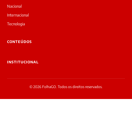
Boa
noite!
Nacional
Sou
Internacional
a
Laura,
Tecnologia
daqui
do
▷
CONTEÚDOS
Diário
SP.
O
INSTITUCIONAL
jornalista
Marcos
Eduardo
Carvalho
© 2026 FolhaGO. Todos os direitos reservados.
acabou
de
cobrir
essa
matéria
—
e
a