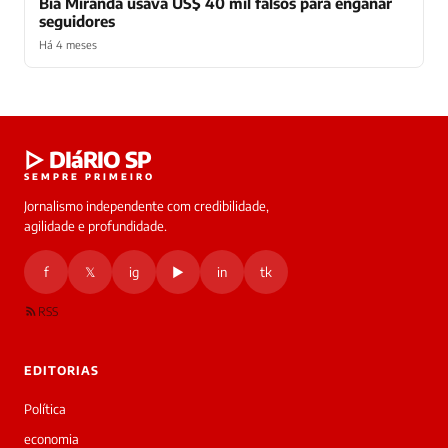
Bia Miranda usava US$ 40 mil falsos para enganar
seguidores
Há 4 meses
Laura
▷ DIáRIO SP
online
SEMPRE PRIMEIRO
Jornalismo independente com credibilidade,
HOJE
agilidade e profundidade.
🔒 As
nsagens
f
𝕏
ig
▶
in
tk
desta
onversa
são
RSS
rivadas
tre você
 Laura.
EDITORIAS
Laura
Oi!
Política
👋
economia