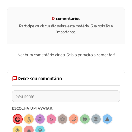
0
comentários
Participe da discussão sobre esta matéria. Sua opinião é
importante.
Nenhum comentário ainda. Seja o primeiro a comentar!
Deixe seu comentário
ESCOLHA UM AVATAR:
😊
🦁
🐱
🦄
🐶
🦊
🐸
🐼
👤
🌟
🔥
💎