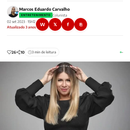
Marcos Eduardo Carvalho
Colunista
ENTRETENIMENTO
02 set 2023 · 15h12
W
𝕏
f
⎘
Atualizado 3 anos
26
10
3 min de leitura
–