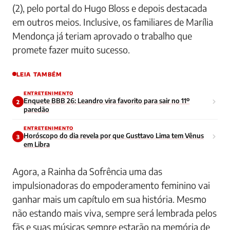
(2), pelo portal do Hugo Bloss e depois destacada
em outros meios. Inclusive, os familiares de Marília
Mendonça já teriam aprovado o trabalho que
promete fazer muito sucesso.
LEIA TAMBÉM
ENTRETENIMENTO
Enquete BBB 26: Leandro vira favorito para sair no 11º
2
paredão
ENTRETENIMENTO
Horóscopo do dia revela por que Gusttavo Lima tem Vênus
3
em Libra
Agora, a Rainha da Sofrência uma das
impulsionadoras do empoderamento feminino vai
ganhar mais um capítulo em sua história. Mesmo
não estando mais viva, sempre será lembrada pelos
fãs e suas músicas sempre estarão na memória de