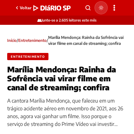
▷ DIáRIO SP
Voltar
👥
Junte-se a 2.605 leitores este mês
Marília Mendonça: Rainha da Sofrência vai
Início
/
Entretenimento
/
virar filme em canal de streaming; confira
ENTRETENIMENTO
Marília Mendonça: Rainha da
Sofrência vai virar filme em
canal de streaming; confira
A cantora Marília Mendonça, que faleceu em um
trágico acidente aéreo em novembro de 2021, aos 26
anos, agora vai ganhar um filme. Isso porque o
serviço de streaming do Prime Vídeo vai investir…