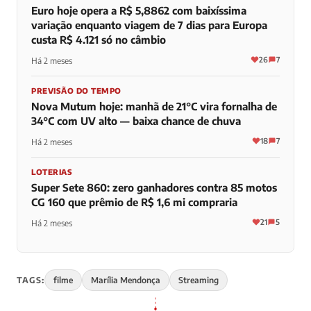
Euro hoje opera a R$ 5,8862 com baixíssima
variação enquanto viagem de 7 dias para Europa
custa R$ 4.121 só no câmbio
26
7
Há 2 meses
PREVISÃO DO TEMPO
Nova Mutum hoje: manhã de 21°C vira fornalha de
34°C com UV alto — baixa chance de chuva
18
7
Há 2 meses
LOTERIAS
Super Sete 860: zero ganhadores contra 85 motos
CG 160 que prêmio de R$ 1,6 mi compraria
21
5
Há 2 meses
TAGS:
filme
Marília Mendonça
Streaming