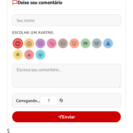
Deixe seu comentário
ESCOLHA UM AVATAR:
😊
🦁
🐱
🦄
🐶
🦊
🐸
🐼
👤
🌟
🔥
💎
🔄
Carregando...
Enviar
$