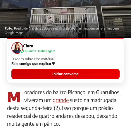
Foto:
Prédio de 4 andares desaba na Grande SP, mas ninguém se fere. Imagem:
Google Maps
Clara
Colunista · Online agora
Dúvidas sobre essa matéria?
Fale comigo que explico 💬
Iniciar conversa
Moradores do bairro Picanço, em Guarulhos,
viveram um
grande
susto na madrugada
desta segunda-feira (2). Isso porque um prédio
residencial de quatro andares desabou, deixando
muita gente em pânico.