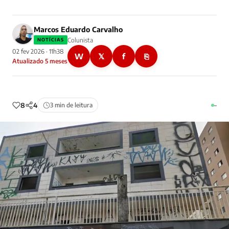
Marcos Eduardo Carvalho
Colunista
NOTÍCIAS
02 fev 2026 · 11h38
W
𝕏
f
⎘
Atualizado 5 meses
8
4
3 min de leitura
–