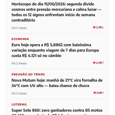
Horóscopo do dia 15/06/2026: segunda divide
cosmos entre pressão mercuriana e calma lunar —
todos os 12 signos enfrentam início de semana
contraditório
22
2
Há 2 meses
ECONOMIA
Euro hoje opera a R$ 5,8862 com baixíssima
variação enquanto viagem de 7 dias para Europa
custa R$ 4.121 só no câmbio
26
7
Há 2 meses
PREVISÃO DO TEMPO
Nova Mutum hoje: manhã de 21°C vira fornalha de
34°C com UV alto — baixa chance de chuva
18
7
Há 2 meses
LOTERIAS
Super Sete 860: zero ganhadores contra 85 motos