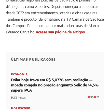
jornalísticas regionais policiais de São Paulo e jornalismo
diário geral, como esportes. Depois, começou a se dedicar
desde 2022 em entrenenimento, loterias e dicas caseiras.
Também é produtor de jornalismo na TV Câmara de São José
dos Campos.
Para acompanhar mais coberturas de Marcos
Eduardo Carvalho,
acesse sua página de artigos
.
ÚLTIMAS PUBLICAÇÕES
0
0
0
ECONOMIA
Dólar hoje trava em R$ 5,0778 sem oscilação —
moeda congela no pregão enquanto Selic de 14,5%
supera IPCA
30
12
Há 2 meses
HORÓSCOPO