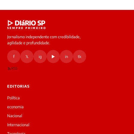
Laura
▷ DIáRIO SP
online
SEMPRE PRIMEIRO
Jornalismo independente com credibilidade,
HOJE
agilidade e profundidade.
🔒 As
nsagens
f
𝕏
ig
▶
in
tk
desta
onversa
são
RSS
rivadas
tre você
 Laura.
EDITORIAS
Laura
Oi!
Política
👋
economia
Boa
tarde!
Nacional
Sou
Internacional
a
Laura,
Tecnologia