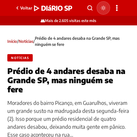
▷ DIáRIO SP
Voltar
👥
Mais de 2.605 visitas este mês
Prédio de 4 andares desaba na Grande SP, mas
Início
/
Notícias
/
ninguém se fere
NOTÍCIAS
Prédio de 4 andares desaba na
Grande SP, mas ninguém se
fere
Moradores do bairro Picanço, em Guarulhos, viveram
um grande susto na madrugada desta segunda-feira
(2). Isso porque um prédio residencial de quatro
andares desabou, deixando muita gente em pânico.
Esse caso aconteceu na rua…