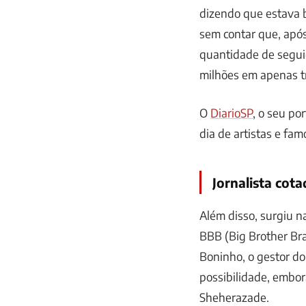
dizendo que estava b
sem contar que, após
quantidade de seguid
milhões em apenas tr
O
DiarioSP
, o seu po
dia de artistas e fam
Jornalista cot
Além disso, surgiu na
BBB (Big Brother Bra
Boninho, o gestor do
possibilidade, embo
Sheherazade.