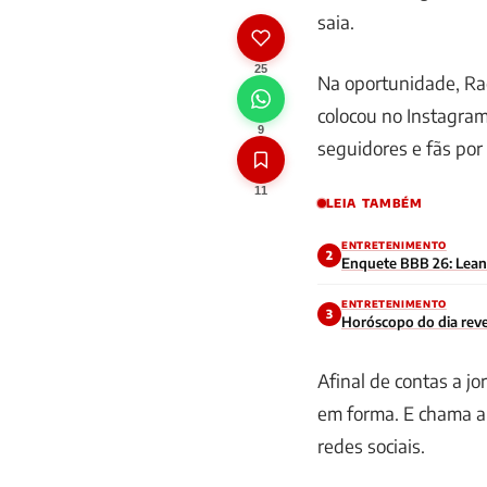
saia.
25
Na oportunidade, Ra
colocou no Instagram
9
seguidores e fãs por 
11
LEIA TAMBÉM
ENTRETENIMENTO
2
Enquete BBB 26: Leandr
ENTRETENIMENTO
3
Horóscopo do dia reve
Afinal de contas a jo
em forma. E chama a 
redes sociais.