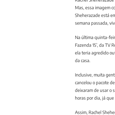
Mas, essa imagem co
Sheherazade está em
semana passada, viv
Na última quinta-feira
Fazenda 15’, da TV 
ela teria agredido o
da casa.
Inclusive, muita ge
cancelou o pacote de
deixaram de usar o 
horas por dia, já qu
Assim, Rachel Sheher