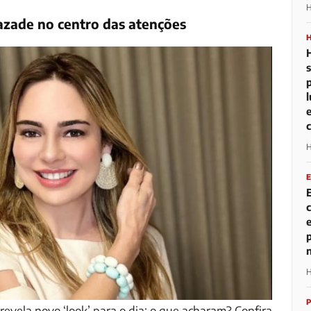
H
azade no centro das atenções
H
H
evela novo ‘look’ para o dia; o que acharam? Confira