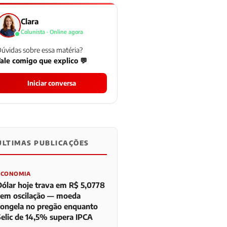
Clara
Colunista · Online agora
úvidas sobre essa matéria?
ale comigo que explico 💬
Iniciar conversa
ÚLTIMAS PUBLICAÇÕES
0
0
0
ECONOMIA
Dólar hoje trava em R$ 5,0778
sem oscilação — moeda
congela no pregão enquanto
Selic de 14,5% supera IPCA