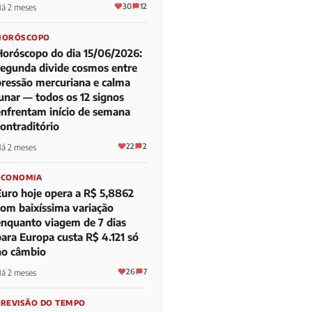
30
12
á 2 meses
HORÓSCOPO
Horóscopo do dia 15/06/2026:
segunda divide cosmos entre
pressão mercuriana e calma
lunar — todos os 12 signos
enfrentam início de semana
contraditório
22
2
á 2 meses
ECONOMIA
Euro hoje opera a R$ 5,8862
com baixíssima variação
enquanto viagem de 7 dias
para Europa custa R$ 4.121 só
no câmbio
26
7
á 2 meses
PREVISÃO DO TEMPO