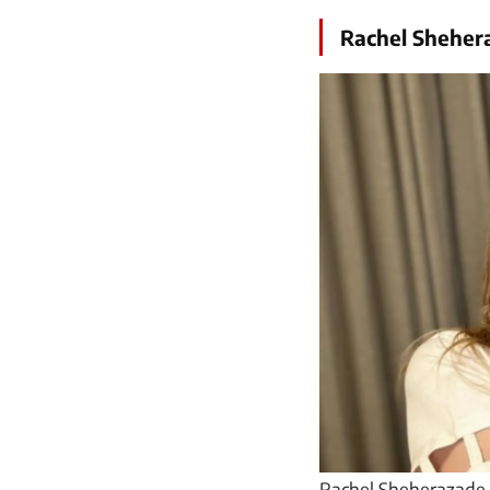
Rachel Sheher
Rachel Sheherazade r