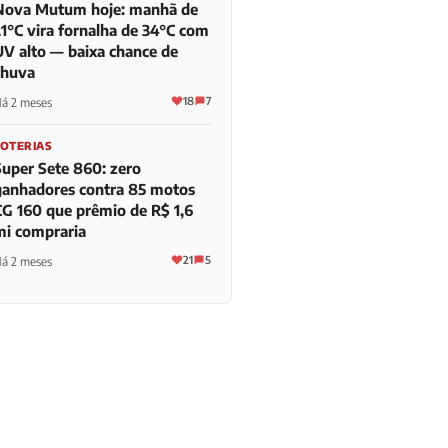
Nova Mutum hoje: manhã de
21°C vira fornalha de 34°C com
UV alto — baixa chance de
chuva
18
7
á 2 meses
LOTERIAS
Super Sete 860: zero
ganhadores contra 85 motos
CG 160 que prêmio de R$ 1,6
mi compraria
21
5
á 2 meses