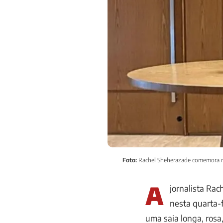
Foto:
Rachel Sheherazade comemora no
A
jornalista Rac
nesta quarta-f
uma saia longa, ros