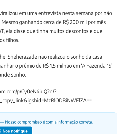
viralizou em uma entrevista nesta semana por não
a. Mesmo ganhando cerca de R$ 200 mil por mês
, ela disse que tinha muitos descontos e que
s filhos.
hel Sheherazade não realizou o sonho da casa
ganhar o prêmio de R$ 1,5 milhão em ‘A Fazenda 15’
rande sonho.
ram.com/p/Cy0eN4iuQ2q/?
_copy_link&igshid=MzRlODBiNWFlZA==
— Nosso compromisso é com a informação correta.
 Nos notifique