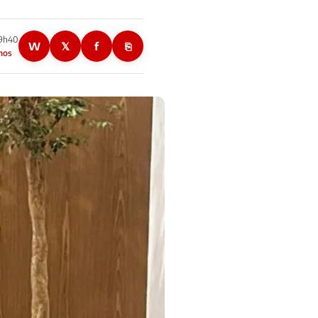
09h40
W
𝕏
f
⎘
nos