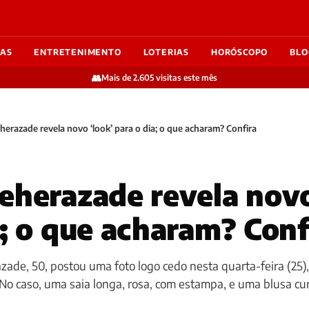
IAS
ENTRETENIMENTO
LOTERIAS
HORÓSCOPO
BLO
👥
Mais de 2.605 visitas este mês
herazade revela novo ‘look’ para o dia; o que acharam? Confira
eherazade revela novo
a; o que acharam? Conf
azade, 50, postou uma foto logo cedo nesta quarta-feira (25)
. No caso, uma saia longa, rosa, com estampa, e uma blusa cur