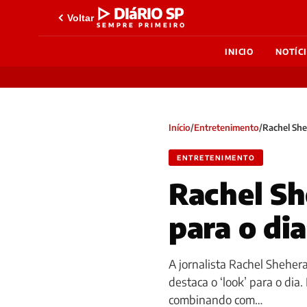
▷ DIáRIO SP
Voltar
SEMPRE PRIMEIRO
INICIO
NOTÍC
Início
/
Entretenimento
/
Rachel She
ENTRETENIMENTO
Rachel Sh
para o di
A jornalista Rachel Sheher
destaca o ‘look’ para o dia
combinando com…