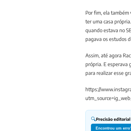
Por fim, ela também 
ter uma casa própri
quando estava no SBT
pagava os estudos do
Assim, até agora Rac
própria. E esperava 
para realizar esse g
https://www.instag
utm_source=ig_web
🔍
Precisão editorial
Encontrou um erro?