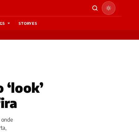
GS
STORYES
 ‘look’
ira
, onde
ta,