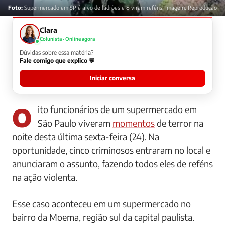
Foto:
Supermercado em SP é alvo de ladrões e 8 viram reféns. Imagem: Reprodução
Clara
Colunista · Online agora
Dúvidas sobre essa matéria?
Fale comigo que explico 💬
Iniciar conversa
Oito funcionários de um supermercado em
São Paulo viveram
momentos
de terror na
noite desta última sexta-feira (24). Na
oportunidade, cinco criminosos entraram no local e
anunciaram o assunto, fazendo todos eles de reféns
na ação violenta.
Esse caso aconteceu em um supermercado no
bairro da Moema, região sul da capital paulista.