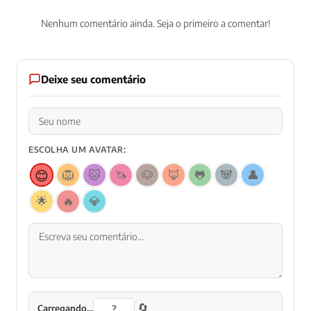
Nenhum comentário ainda. Seja o primeiro a comentar!
Deixe seu comentário
ESCOLHA UM AVATAR:
😊
🦁
🐱
🦄
🐶
🦊
🐸
🐼
👤
🌟
🔥
💎
🔄
Carregando...