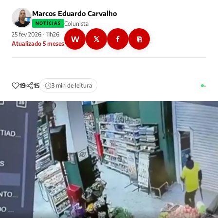
Marcos Eduardo Carvalho
Colunista
NOTÍCIAS
25 fev 2026 · 11h26
W
𝕏
f
⎘
Atualizado 5 meses
19
15
3 min de leitura
–