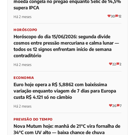
moeda congela no pregão enquanto Selic de 14,5%
supera IPCA
30
12
Há 2 meses
HORÓSCOPO
Horóscopo do dia 15/06/2026: segunda divide
cosmos entre pressão mercuriana e calma lunar —
todos os 12 signos enfrentam início de semana
contraditório
22
2
Há 2 meses
ECONOMIA
Euro hoje opera a R$ 5,8862 com baixíssima
variação enquanto viagem de 7 dias para Europa
custa R$ 4.121 só no câmbio
26
7
Há 2 meses
PREVISÃO DO TEMPO
Nova Mutum hoje: manhã de 21°C vira fornalha de
34°C com UV alto — baixa chance de chuva