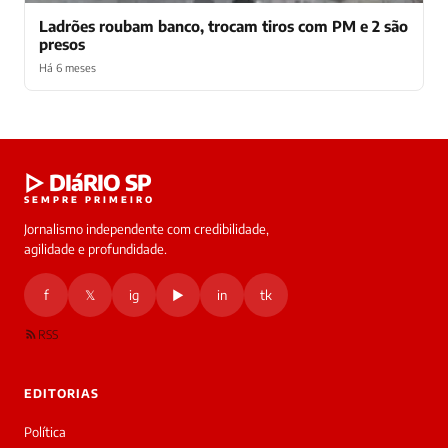
Ladrões roubam banco, trocam tiros com PM e 2 são
presos
Há 6 meses
Laura
▷ DIáRIO SP
online
SEMPRE PRIMEIRO
Jornalismo independente com credibilidade,
HOJE
agilidade e profundidade.
🔒 As
nsagens
f
𝕏
ig
▶
in
tk
desta
onversa
são
RSS
rivadas
tre você
 Laura.
EDITORIAS
Laura
Oi!
Política