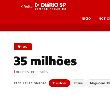
▷ DIáRIO SP
Voltar
SEMPRE PRIMEIRO
INICIO
NOTÍC
TAG
35 milhões
1
matérias encontradas
35 milhões
loteria
Mega-Sena 30
TAGS RELACIONADAS: