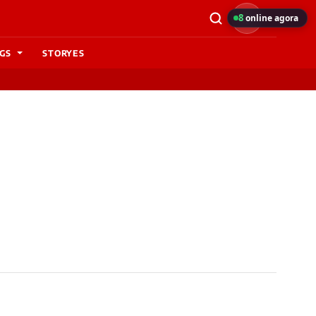
8
online agora
GS
STORYES