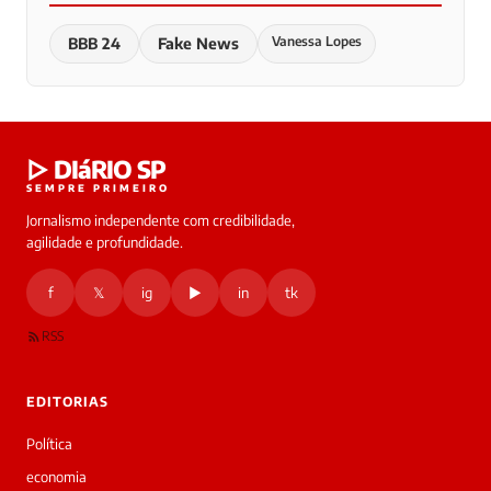
Vanessa Lopes
BBB 24
Fake News
▷ DIáRIO SP
SEMPRE PRIMEIRO
Jornalismo independente com credibilidade,
agilidade e profundidade.
f
𝕏
ig
▶
in
tk
RSS
EDITORIAS
Política
economia