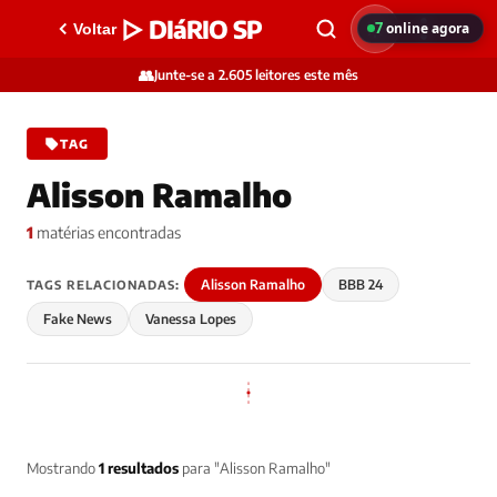
▷ DIáRIO SP
7
online agora
Voltar
👥
Junte-se a 2.605 leitores este mês
TAG
Alisson Ramalho
1
matérias encontradas
Alisson Ramalho
BBB 24
TAGS RELACIONADAS:
Fake News
Vanessa Lopes
Mostrando
1 resultados
para "Alisson Ramalho"