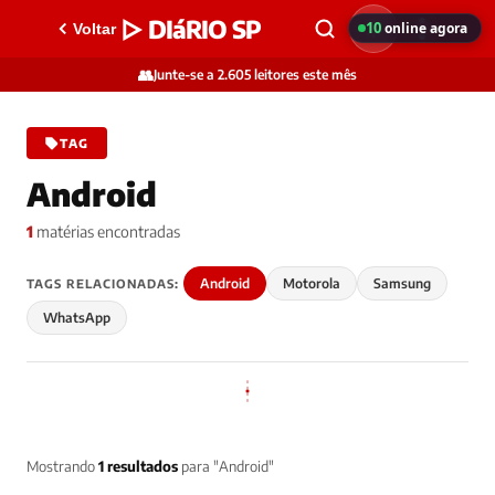
▷ DIáRIO SP
10
online agora
Voltar
👥
Junte-se a 2.605 leitores este mês
TAG
Android
1
matérias encontradas
Android
Motorola
Samsung
TAGS RELACIONADAS:
WhatsApp
Mostrando
1 resultados
para "Android"