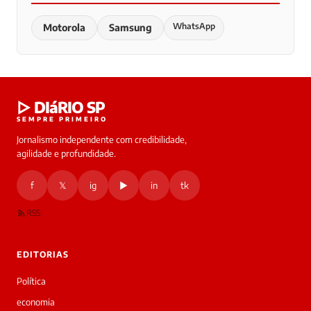
WhatsApp
Motorola
Samsung
▷ DIáRIO SP
SEMPRE PRIMEIRO
Jornalismo independente com credibilidade,
agilidade e profundidade.
f
𝕏
ig
▶
in
tk
RSS
EDITORIAS
Política
economia