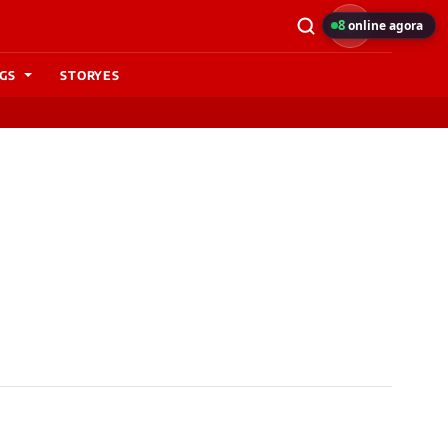
8
online agora
GS
STORYES