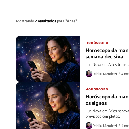
Mostrando
2 resultados
para "Áries"
HORÓSCOPO
Horoscopo da manha 29/03/2026: cada si
semana decisiva
Lua Nova em Aries transfo
Dabliu Mendes
Há 4 me
HORÓSCOPO
Horóscopo da manh
os signos
Lua Nova em Áries renova 
previsões completas.
Dabliu Mendes
Há 4 me