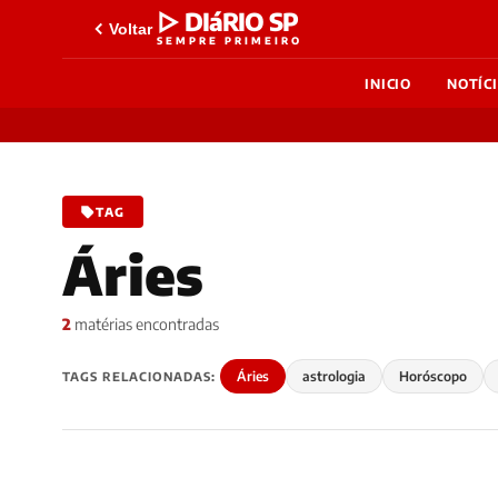
▷ DIáRIO SP
Voltar
SEMPRE PRIMEIRO
INICIO
NOTÍC
TAG
Áries
2
matérias encontradas
Áries
astrologia
Horóscopo
TAGS RELACIONADAS: