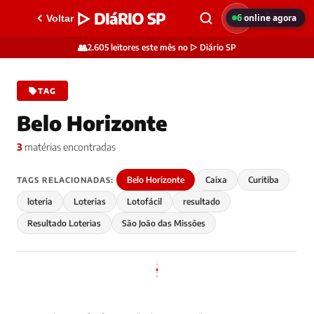
▷ DIáRIO SP
6
online agora
Voltar
👥
2.605 leitores este mês no ▷ Diário SP
TAG
Belo Horizonte
3
matérias encontradas
Belo Horizonte
Caixa
Curitiba
TAGS RELACIONADAS:
loteria
Loterias
Lotofácil
resultado
Resultado Loterias
São João das Missões