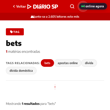
▷ DIáRIO SP
4
online agora
Voltar
👥
Junte-se a 2.605 leitores este mês
TAG
bets
1
matérias encontradas
bets
apostas online
dívida
TAGS RELACIONADAS:
dívida doméstica
Mostrando
1 resultados
para "bets"