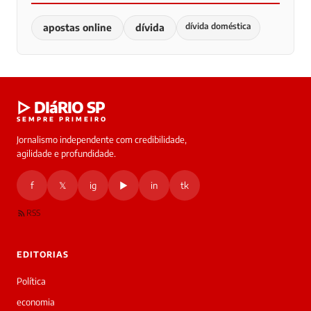
dívida doméstica
apostas online
dívida
▷ DIáRIO SP
SEMPRE PRIMEIRO
Jornalismo independente com credibilidade,
agilidade e profundidade.
f
𝕏
ig
▶
in
tk
RSS
EDITORIAS
Política
economia