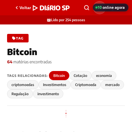
▷ DIáRIO SP
10
online agora
Voltar
📖
Lido por 254 pessoas
TAG
Bitcoin
64
matérias encontradas
Bitcoin
Cotação
economia
TAGS RELACIONADAS:
criptomoedas
Investimentos
Criptomoeda
mercado
Regulação
investimento