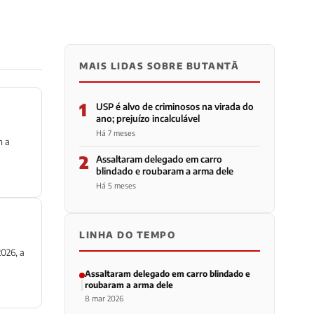
MAIS LIDAS SOBRE BUTANTÃ
1
USP é alvo de criminosos na virada do
ano; prejuízo incalculável
Há 7 meses
m a
2
Assaltaram delegado em carro
blindado e roubaram a arma dele
Há 5 meses
LINHA DO TEMPO
2026, a
Assaltaram delegado em carro blindado e
roubaram a arma dele
8 mar 2026