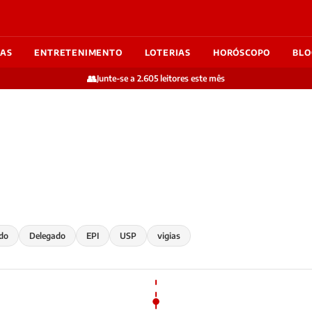
IAS
ENTRETENIMENTO
LOTERIAS
HORÓSCOPO
BLO
👥
Junte-se a 2.605 leitores este mês
do
Delegado
EPI
USP
vigias