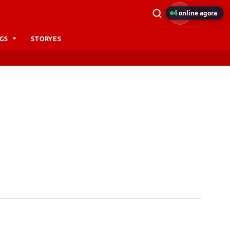
4
online agora
GS
STORYES