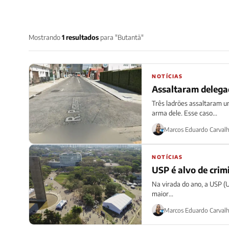
Mostrando
1 resultados
para "Butantã"
NOTÍCIAS
Assaltaram delega
Três ladrões assaltaram u
arma dele. Esse caso...
Marcos Eduardo Carval
NOTÍCIAS
USP é alvo de crim
Na virada do ano, a USP (U
maior...
Marcos Eduardo Carval