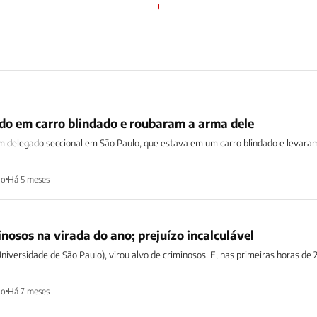
do em carro blindado e roubaram a arma dele
m delegado seccional em São Paulo, que estava em um carro blindado e levara
ho
Há 5 meses
inosos na virada do ano; prejuízo incalculável
niversidade de São Paulo), virou alvo de criminosos. E, nas primeiras horas de 
ho
Há 7 meses