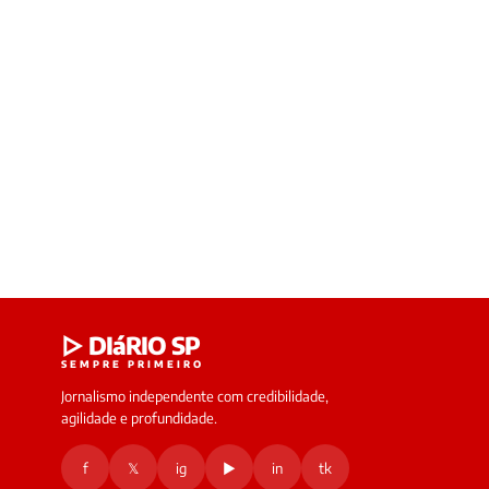
▷ DIáRIO SP
SEMPRE PRIMEIRO
Jornalismo independente com credibilidade,
agilidade e profundidade.
f
𝕏
ig
▶
in
tk