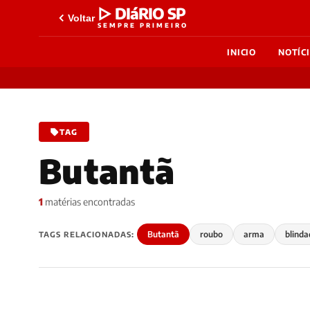
▷ DIáRIO SP
Voltar
SEMPRE PRIMEIRO
INICIO
NOTÍC
TAG
Butantã
1
matérias encontradas
Butantã
roubo
arma
blinda
TAGS RELACIONADAS: