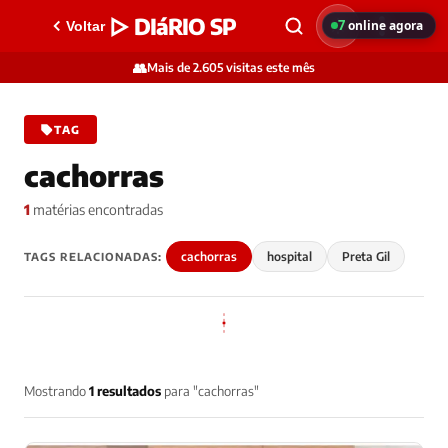
▷ DIáRIO SP
7
online agora
Voltar
👥
Mais de 2.605 visitas este mês
TAG
cachorras
1
matérias encontradas
cachorras
hospital
Preta Gil
TAGS RELACIONADAS:
Mostrando
1 resultados
para "cachorras"