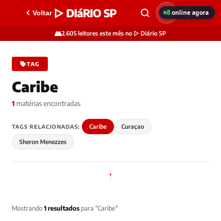
▷ DIáRIO SP
8
online agora
Voltar
👥
2.605 leitores este mês no ▷ Diário SP
TAG
Caribe
1
matérias encontradas
Caribe
Curaçao
TAGS RELACIONADAS:
Sheron Menezzes
Mostrando
1 resultados
para "Caribe"