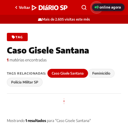
▷ DIáRIO SP
9
online agora
Voltar
👥
Mais de 2.605 visitas este mês
TAG
Caso Gisele Santana
1
matérias encontradas
Caso Gisele Santana
Feminicídio
TAGS RELACIONADAS:
Polícia Militar SP
Mostrando
1 resultados
para "Caso Gisele Santana"