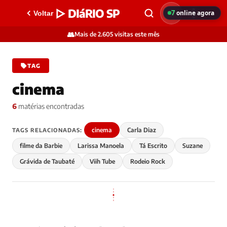
▷ DIáRIO SP
7
online agora
Voltar
👥
Mais de 2.605 visitas este mês
TAG
cinema
6
matérias encontradas
cinema
Carla Diaz
TAGS RELACIONADAS:
filme da Barbie
Larissa Manoela
Tá Escrito
Suzane
Grávida de Taubaté
Viih Tube
Rodeio Rock