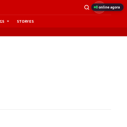
8
online agora
GS
STORYES