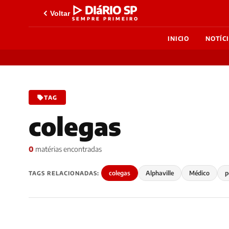
▷ DIáRIO SP
Voltar
SEMPRE PRIMEIRO
INICIO
NOTÍC
TAG
colegas
0
matérias encontradas
colegas
Alphaville
Médico
p
TAGS RELACIONADAS: