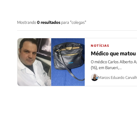
Mostrando
0 resultados
para "colegas"
NOTÍCIAS
Médico que matou d
O médico Carlos Alberto Az
(16), em Barueri,...
Marcos Eduardo Carval