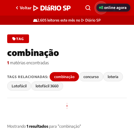
▷ DIáRIO SP
8
online agora
Voltar
👥
2.605 leitores este mês no ▷ Diário SP
TAG
combinação
1
matérias encontradas
combinação
concurso
loteria
TAGS RELACIONADAS:
Lotofácil
lotofácil 3660
Mostrando
1 resultados
para "combinação"