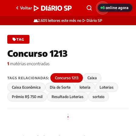
▷ DIáRIO SP
6
online agora
Voltar
👥
2.605 leitores este mês no ▷ Diário SP
TAG
Concurso 1213
1
matérias encontradas
Concurso 1213
Caixa
TAGS RELACIONADAS:
Caixa Econômica
Dia de Sorte
loteria
Loterias
Prêmio R$ 750 mil
Resultado Loterias
sorteio