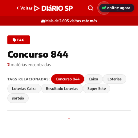
▷ DIáRIO SP
6
online agora
Voltar
👥
Mais de 2.605 visitas este mês
TAG
Concurso 844
2
matérias encontradas
Concurso 844
Caixa
Loterias
TAGS RELACIONADAS:
Loterias Caixa
Resultado Loterias
Super Sete
sorteio