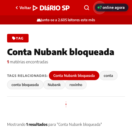
▷ DIáRIO SP
7
online agora
Voltar
👥
Junte-se a 2.605 leitores este mês
TAG
Conta Nubank bloqueada
1
matérias encontradas
Conta Nubank bloqueada
conta
TAGS RELACIONADAS:
conta bloqueada
Nubank
roxinho
Mostrando
1 resultados
para "Conta Nubank bloqueada"