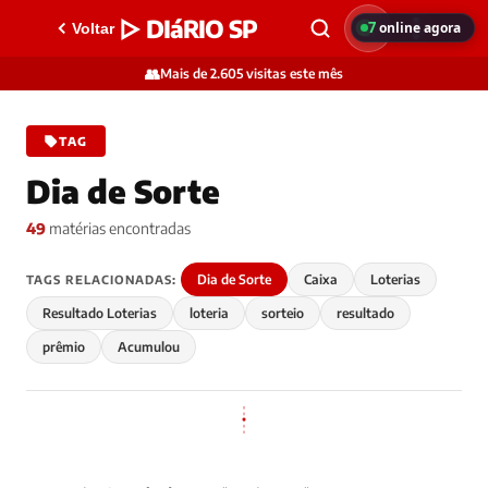
▷ DIáRIO SP
7
online agora
Voltar
👥
Mais de 2.605 visitas este mês
TAG
Dia de Sorte
49
matérias encontradas
Dia de Sorte
Caixa
Loterias
TAGS RELACIONADAS:
Resultado Loterias
loteria
sorteio
resultado
prêmio
Acumulou