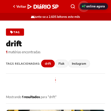
▷ DIáRIO SP
7
online agora
Voltar
👥
Junte-se a 2.605 leitores este mês
TAG
drift
1
matérias encontradas
drift
Fiuk
Instagram
TAGS RELACIONADAS:
Mostrando
1 resultados
para "drift"