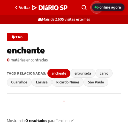
▷ DIáRIO SP
6
online agora
Voltar
👥
Mais de 2.605 visitas este mês
TAG
enchente
0
matérias encontradas
enchente
enxurrada
carro
TAGS RELACIONADAS:
Guarulhos
Larissa
Ricardo Nunes
São Paulo
Mostrando
0 resultados
para "enchente"