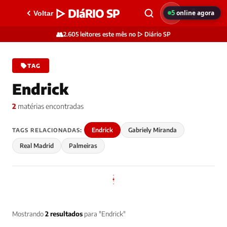
▷ DIáRIO SP
5
online agora
Voltar
👥
2.605 leitores este mês no ▷ Diário SP
TAG
Endrick
2
matérias encontradas
Endrick
Gabriely Miranda
TAGS RELACIONADAS:
Real Madrid
Palmeiras
Mostrando
2 resultados
para "Endrick"