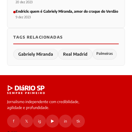
20 dez 2023
Endrick: quem é Gabriely Miranda, amor do craque do Verdão
9 dez 2023
TAGS RELACIONADAS
Palmeiras
Gabriely Miranda
Real Madrid
▷ DIáRIO SP
SEMPRE PRIMEIRO
Jornalismo independente com credibilidade,
agilidade e profundidade.
f
𝕏
ig
▶
in
tk