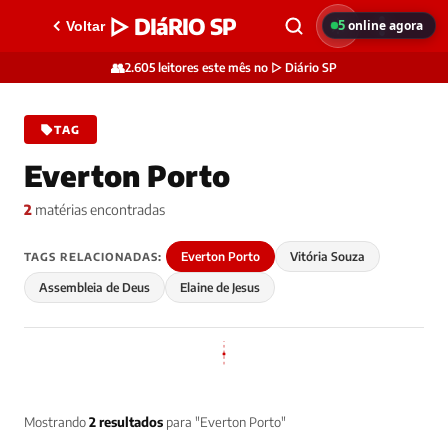
▷ DIáRIO SP
5
online agora
Voltar
👥
2.605 leitores este mês no ▷ Diário SP
TAG
Everton Porto
2
matérias encontradas
Everton Porto
Vitória Souza
TAGS RELACIONADAS:
Assembleia de Deus
Elaine de Jesus
Mostrando
2 resultados
para "Everton Porto"