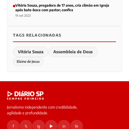
Vitória Souza, pregadora de 17 anos, cria climão em Igreja
após bate-boca com pastor; confira
19 set 2023
TAGS RELACIONADAS
Vitória Souza
Assembleia de Deus
Elaine de Jesus
▷ DIáRIO SP
SEMPRE PRIMEIRO
Jornalismo independente com credibilidade,
agilidade e profundidade.
f
𝕏
ig
▶
in
tk