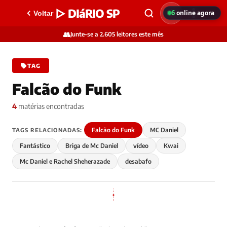
▷ DIáRIO SP
6
online agora
Voltar
👥
Junte-se a 2.605 leitores este mês
TAG
Falcão do Funk
4
matérias encontradas
Falcão do Funk
MC Daniel
TAGS RELACIONADAS:
Fantástico
Briga de Mc Daniel
vídeo
Kwai
Mc Daniel e Rachel Sheherazade
desabafo