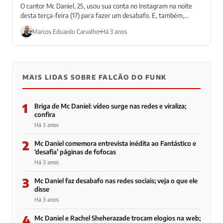
O cantor Mc Daniel, 25, usou sua conta no Instagram na noite
desta terça-feira (17) para fazer um desabafo. E, também,
para...
Marcos Eduardo Carvalho
Há 3 anos
MAIS LIDAS SOBRE FALCÃO DO FUNK
1
Briga de Mc Daniel: vídeo surge nas redes e viraliza;
confira
Há 3 anos
2
Mc Daniel comemora entrevista inédita ao Fantástico e
‘desafia’ páginas de fofocas
Há 3 anos
3
Mc Daniel faz desabafo nas redes sociais; veja o que ele
disse
Há 3 anos
4
Mc Daniel e Rachel Sheherazade trocam elogios na web;