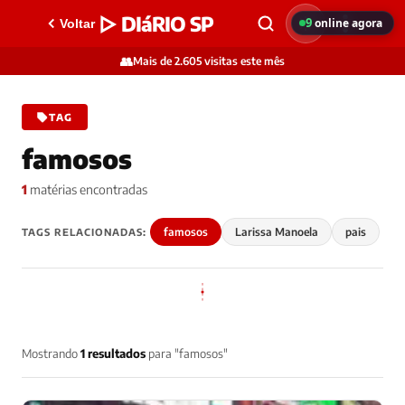
▷ DIáRIO SP
9
online agora
Voltar
👥
Mais de 2.605 visitas este mês
TAG
famosos
1
matérias encontradas
famosos
Larissa Manoela
pais
TAGS RELACIONADAS:
Mostrando
1 resultados
para "famosos"