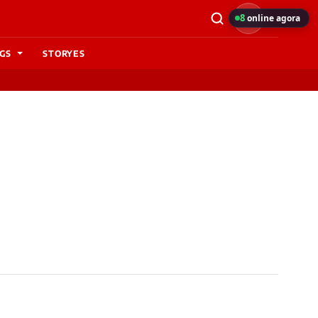
8
online agora
GS
STORYES