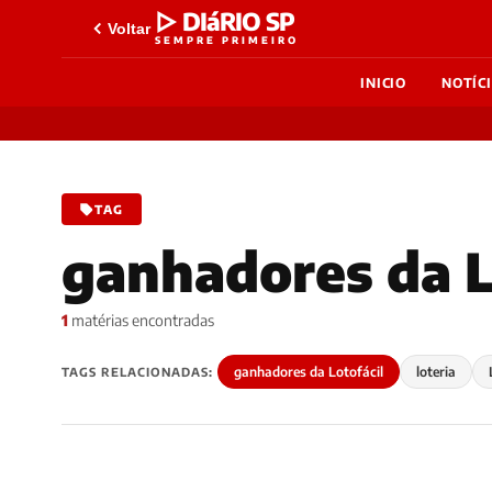
▷ DIáRIO SP
Voltar
SEMPRE PRIMEIRO
INICIO
NOTÍC
TAG
ganhadores da L
1
matérias encontradas
ganhadores da Lotofácil
loteria
TAGS RELACIONADAS: