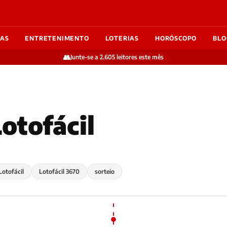
IAS
ENTRETENIMENTO
LOTERIAS
HORÓSCOPO
BLO
👥
Junte-se a 2.605 leitores este mês
otofácil
Lotofácil
Lotofácil 3670
sorteio