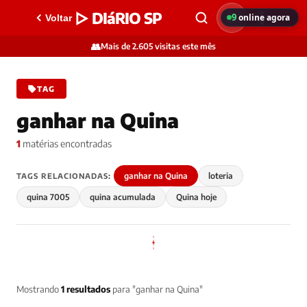
▷ DIáRIO SP
9
online agora
Voltar
👥
Mais de 2.605 visitas este mês
TAG
ganhar na Quina
1
matérias encontradas
ganhar na Quina
loteria
TAGS RELACIONADAS:
quina 7005
quina acumulada
Quina hoje
Mostrando
1 resultados
para "ganhar na Quina"