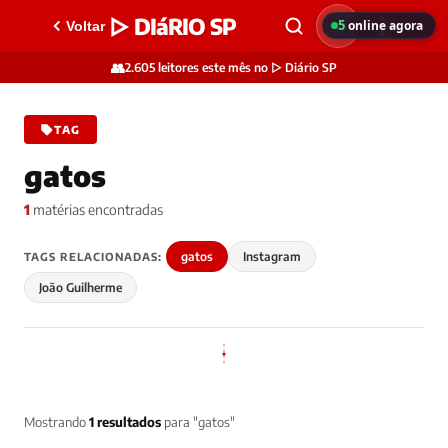
▷ DIáRIO SP
5
online agora
Voltar
👥
2.605 leitores este mês no ▷ Diário SP
TAG
gatos
1
matérias encontradas
gatos
Instagram
TAGS RELACIONADAS:
João Guilherme
Mostrando
1 resultados
para "gatos"