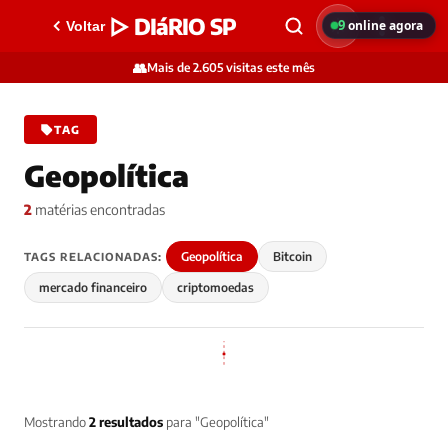
▷ DIáRIO SP
9
online agora
Voltar
👥
Mais de 2.605 visitas este mês
TAG
Geopolítica
2
matérias encontradas
Geopolítica
Bitcoin
TAGS RELACIONADAS:
mercado financeiro
criptomoedas
Mostrando
2 resultados
para "Geopolítica"