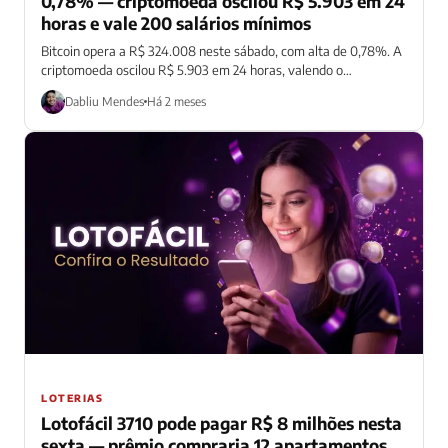
0,78% — criptomoeda oscilou R$ 5.903 em 24
horas e vale 200 salários mínimos
Bitcoin opera a R$ 324.008 neste sábado, com alta de 0,78%. A
criptomoeda oscilou R$ 5.903 em 24 horas, valendo o
equivalente...
Dabliu Mendes
Há 2 meses
LOTERIAS
Lotofácil 3710 pode pagar R$ 8 milhões nesta
sexta — prêmio compraria 12 apartamentos