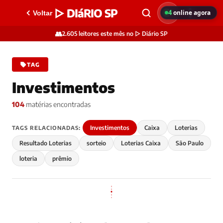
▷ DIáRIO SP
4
online agora
Voltar
👥
2.605 leitores este mês no ▷ Diário SP
TAG
Investimentos
104
matérias encontradas
Investimentos
Caixa
Loterias
TAGS RELACIONADAS:
Resultado Loterias
sorteio
Loterias Caixa
São Paulo
loteria
prêmio