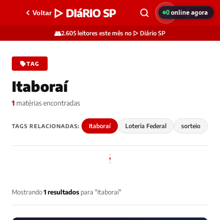
▷ DIáRIO SP
0
online agora
Voltar
👥
2.605 leitores este mês no ▷ Diário SP
TAG
Itaboraí
1
matérias encontradas
Itaboraí
Loteria Federal
sorteio
TAGS RELACIONADAS:
Mostrando
1 resultados
para "Itaboraí"