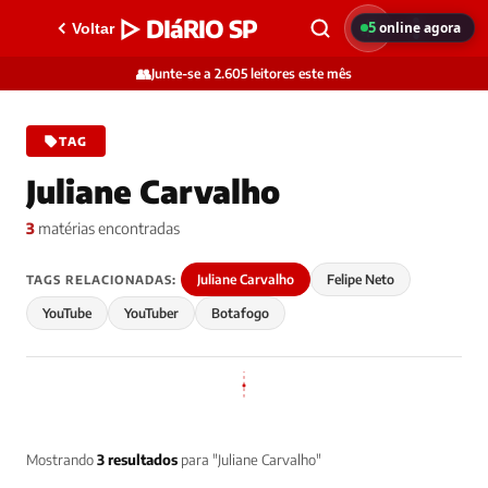
▷ DIáRIO SP
5
online agora
Voltar
👥
Junte-se a 2.605 leitores este mês
TAG
Juliane Carvalho
3
matérias encontradas
Juliane Carvalho
Felipe Neto
TAGS RELACIONADAS:
YouTube
YouTuber
Botafogo
Mostrando
3 resultados
para "Juliane Carvalho"