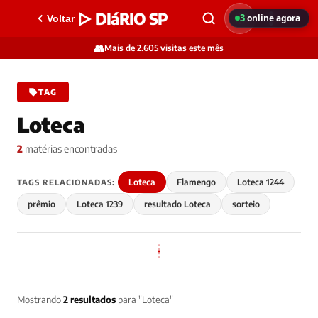
▷ DIáRIO SP
3
online agora
Voltar
👥
Mais de 2.605 visitas este mês
TAG
Loteca
2
matérias encontradas
Loteca
Flamengo
Loteca 1244
TAGS RELACIONADAS:
prêmio
Loteca 1239
resultado Loteca
sorteio
Mostrando
2 resultados
para "Loteca"