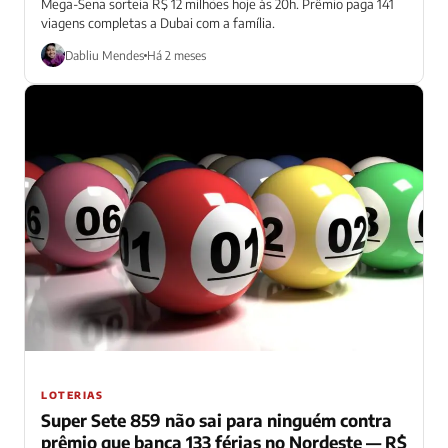
Mega-Sena sorteia R$ 12 milhões hoje às 20h. Prêmio paga 141
viagens completas a Dubai com a família.
Dabliu Mendes
Há 2 meses
LOTERIAS
Super Sete 859 não sai para ninguém contra
prêmio que banca 133 férias no Nordeste — R$