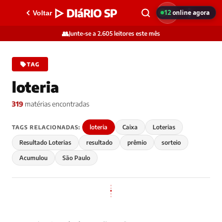
▷ DIáRIO SP
12
online agora
Voltar
👥
Junte-se a 2.605 leitores este mês
TAG
loteria
319
matérias encontradas
loteria
Caixa
Loterias
TAGS RELACIONADAS:
Resultado Loterias
resultado
prêmio
sorteio
Acumulou
São Paulo