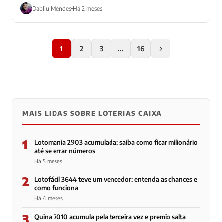
Dabliu Mendes
Há 2 meses
1
2
3
...
16
MAIS LIDAS SOBRE LOTERIAS CAIXA
1
Lotomania 2903 acumulada: saiba como ficar milionário
até se errar números
Há 5 meses
2
Lotofácil 3644 teve um vencedor: entenda as chances e
como funciona
Há 4 meses
3
Quina 7010 acumula pela terceira vez e premio salta