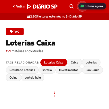
▷ DIáRIO SP
8
online agora
Voltar
👥
2.605 leitores este mês no ▷ Diário SP
TAG
Loterias Caixa
151
matérias encontradas
Loterias Caixa
Caixa
Loterias
TAGS RELACIONADAS:
Resultado Loterias
sorteio
Investimentos
São Paulo
Quina
sorteio hoje