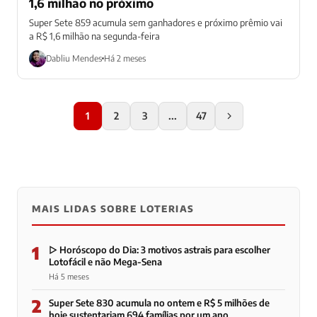
1,6 milhão no próximo
Super Sete 859 acumula sem ganhadores e próximo prêmio vai
a R$ 1,6 milhão na segunda-feira
Dabliu Mendes
Há 2 meses
1
2
3
...
47
MAIS LIDAS SOBRE LOTERIAS
1
▷ Horóscopo do Dia: 3 motivos astrais para escolher
Lotofácil e não Mega-Sena
Há 5 meses
2
Super Sete 830 acumula no ontem e R$ 5 milhões de
hoje sustentariam 694 famílias por um ano