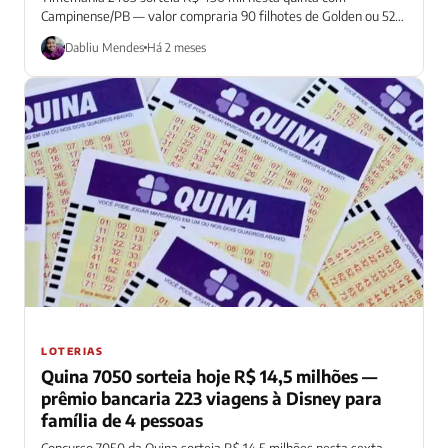
Campinense/PB — valor compraria 90 filhotes de Golden ou 529
cestas básicas
Dabliu Mendes
Há 2 meses
LOTERIAS
Quina 7050 sorteia hoje R$ 14,5 milhões —
prêmio bancaria 223 viagens à Disney para
família de 4 pessoas
Concurso 7050 da Quina sorteia R$ 14,5 milhões nesta sexta-