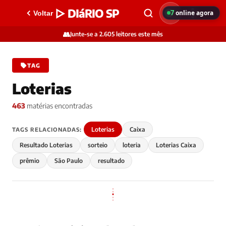
▷ DIáRIO SP
7
online agora
Voltar
👥
Junte-se a 2.605 leitores este mês
TAG
Loterias
463
matérias encontradas
Loterias
Caixa
TAGS RELACIONADAS:
Resultado Loterias
sorteio
loteria
Loterias Caixa
prêmio
São Paulo
resultado