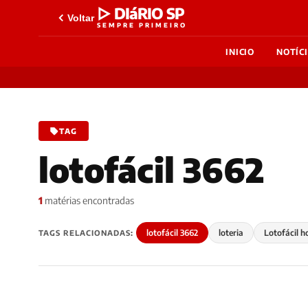
▷ DIáRIO SP
Voltar
SEMPRE PRIMEIRO
INICIO
NOTÍC
TAG
lotofácil 3662
1
matérias encontradas
lotofácil 3662
loteria
Lotofácil h
TAGS RELACIONADAS: