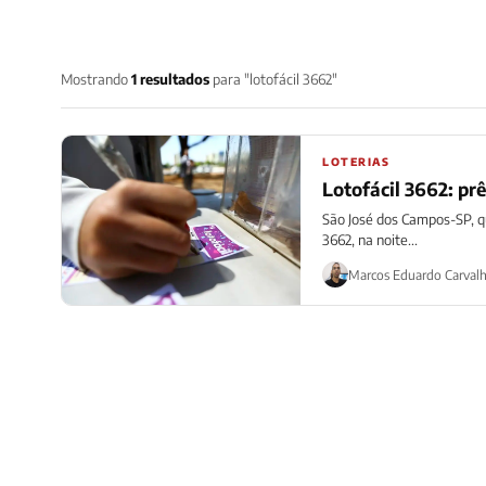
Mostrando
1 resultados
para "lotofácil 3662"
LOTERIAS
Lotofácil 3662: pr
São José dos Campos-SP, qu
3662, na noite...
Marcos Eduardo Carval