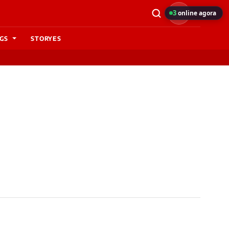
3
online agora
GS
STORYES