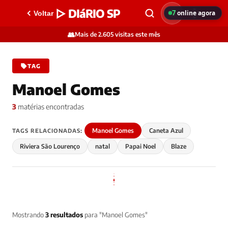
▷ DIáRIO SP
7
online agora
Voltar
👥
Mais de 2.605 visitas este mês
TAG
Manoel Gomes
3
matérias encontradas
Manoel Gomes
Caneta Azul
TAGS RELACIONADAS:
Riviera São Lourenço
natal
Papai Noel
Blaze
Mostrando
3 resultados
para "Manoel Gomes"