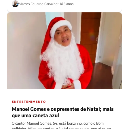
rapaz...
Marcos Eduardo Carvalho
Há 3 anos
ENTRETENIMENTO
Manoel Gomes e os presentes de Natal; mais
que uma caneta azul
O cantor Manoel Gomes, 54, está bonzinho, como o Bom
Velhinho. Afinal de contas, o Natal chegou e ele, que vive um...