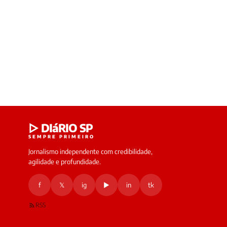
▷ DIáRIO SP
SEMPRE PRIMEIRO
Jornalismo independente com credibilidade,
agilidade e profundidade.
f
𝕏
ig
▶
in
tk
RSS