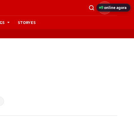
9
online agora
GS
STORYES