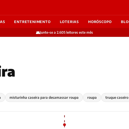
IAS
ENTRETENIMENTO
LOTERIAS
HORÓSCOPO
BLO
👥
Junte-se a 2.605 leitores este mês
ira
a
misturinha caseira para desamassar roupa
roupa
truque caseiro