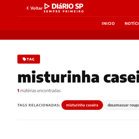
▷ DIáRIO SP
Voltar
SEMPRE PRIMEIRO
INICIO
NOTÍC
TAG
misturinha case
1
matérias encontradas
misturinha caseira
desamassar roup
TAGS RELACIONADAS: