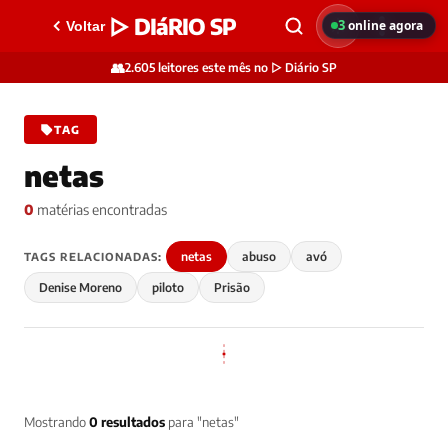
▷ DIáRIO SP
3
online agora
Voltar
👥
2.605 leitores este mês no ▷ Diário SP
TAG
netas
0
matérias encontradas
netas
abuso
avó
TAGS RELACIONADAS:
Denise Moreno
piloto
Prisão
Mostrando
0 resultados
para "netas"