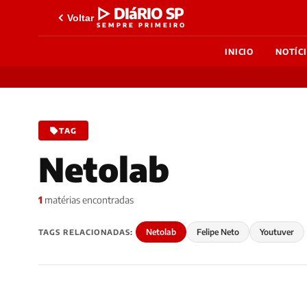
▷ DIáRIO SP
Voltar
SEMPRE PRIMEIRO
INICIO
NOTÍC
TAG
Netolab
1
matérias encontradas
Netolab
Felipe Neto
Youtuver
TAGS RELACIONADAS: