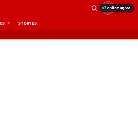
3
online agora
GS
STORYES