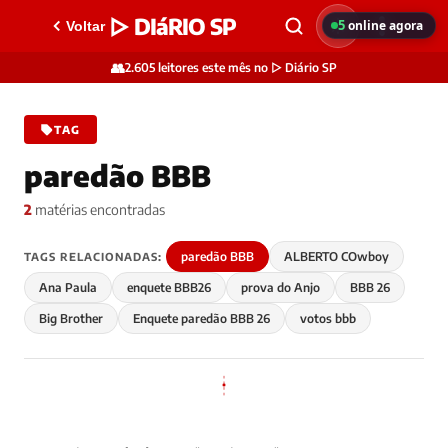
▷ DIáRIO SP
5
online agora
Voltar
👥
2.605 leitores este mês no ▷ Diário SP
TAG
paredão BBB
2
matérias encontradas
paredão BBB
ALBERTO COwboy
TAGS RELACIONADAS:
Ana Paula
enquete BBB26
prova do Anjo
BBB 26
Big Brother
Enquete paredão BBB 26
votos bbb