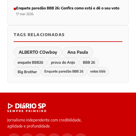
Enquete paredão BBB 26: Confira como está e dê o seu voto
17 mar 2026
TAGS RELACIONADAS
ALBERTO COwboy
Ana Paula
enquete BBB26
prova do Anjo
BBB 26
Enquete paredão BBB 26
votos bbb
Big Brother
▷ DIáRIO SP
SEMPRE PRIMEIRO
Jornalismo independente com credibilidade,
agilidade e profundidade.