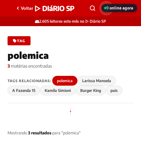
▷ DIáRIO SP
9
online agora
Voltar
👥
2.605 leitores este mês no ▷ Diário SP
TAG
polemica
3
matérias encontradas
polemica
Larissa Manoela
TAGS RELACIONADAS:
A Fazenda 15
Kamila Simioni
Burger King
pais
Mostrando
3 resultados
para "polemica"