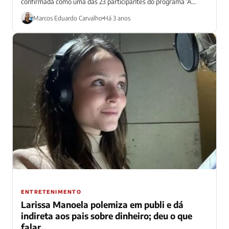
confirmada como uma das 23 participantes do programa ‘A
Fazenda 15’, da TV...
Marcos Eduardo Carvalho
Há 3 anos
ENTRETENIMENTO
Larissa Manoela polemiza em publi e dá
indireta aos pais sobre dinheiro; deu o que
falar