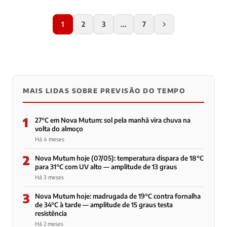
1
2
3
...
7
MAIS LIDAS SOBRE PREVISÃO DO TEMPO
1
27°C em Nova Mutum: sol pela manhã vira chuva na
volta do almoço
Há 4 meses
2
Nova Mutum hoje (07/05): temperatura dispara de 18°C
para 31°C com UV alto — amplitude de 13 graus
Há 3 meses
3
Nova Mutum hoje: madrugada de 19°C contra fornalha
de 34°C à tarde — amplitude de 15 graus testa
resistência
Há 2 meses