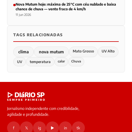
Nova Mutum hoje: máxima de 25°C com céu nublado e baixa
chance de chuva — vento fraco de 4 km/h
11 jun 2026
TAGS RELACIONADAS
Mato Grosso
UV Alto
clima
nova mutum
calor
Chuva
UV
temperatura
▷ DIáRIO SP
SEMPRE PRIMEIRO
Jornalismo independente com credibilidade,
agilidade e profundidade.
f
𝕏
ig
▶
in
tk