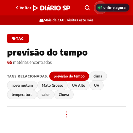
▷ DIáRIO SP
4
online agora
Voltar
👥
Mais de 2.605 visitas este mês
TAG
previsão do tempo
65
matérias encontradas
previsão do tempo
clima
TAGS RELACIONADAS:
nova mutum
Mato Grosso
UV Alto
UV
temperatura
calor
Chuva